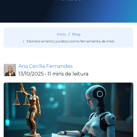
Início
Blog
Monitoramento jurídico como ferramenta de intel...
Ana Cecília Fernandes
13/10/2025
•
11 mins de leitura