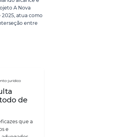
liando alcance e
rojeto A Nova
de 2025, atua como
nterseção entre
to-juridico
ulta
todo de
eficazes que a
os e
ra advogados