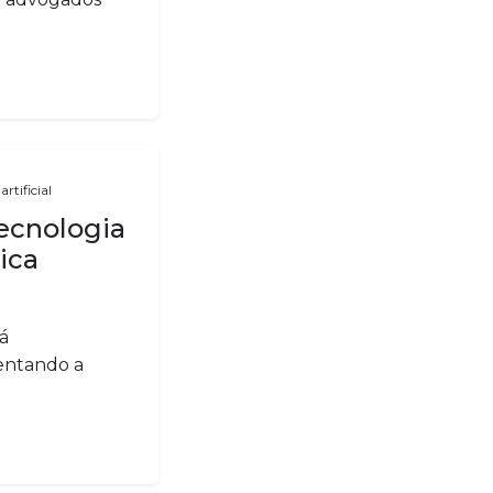
artificial
ecnologia
ica
tá
mentando a