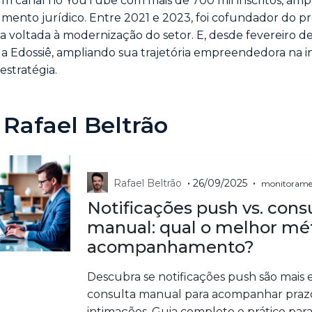
 um canal no YouTube com mais de 700 mil inscritos, amp
mento jurídico. Entre 2021 e 2023, foi cofundador do p
iva voltada à modernização do setor. E, desde fevereiro 
 Edossiê, ampliando sua trajetória empreendedora na i
estratégia.
 Rafael Beltrão
•
•
Rafael Beltrão
26/09/2025
monitoramen
Notificações push vs. cons
manual: qual o melhor mé
acompanhamento?
Descubra se notificações push são mais 
consulta manual para acompanhar praz
intimações. Guia completo e prático pa