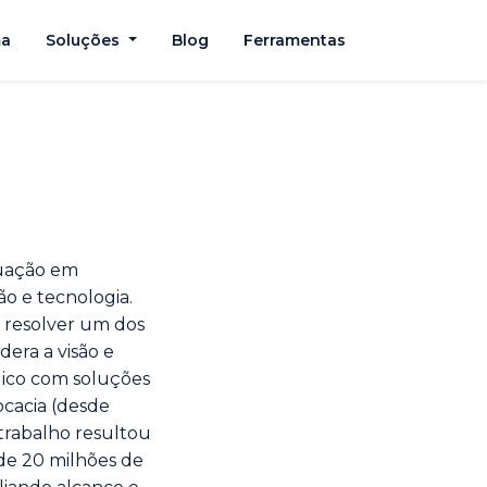
ma
Soluções
Blog
Ferramentas
tuação em
ão e tecnologia.
a resolver um dos
idera a visão e
dico com soluções
ocacia (desde
 trabalho resultou
de 20 milhões de