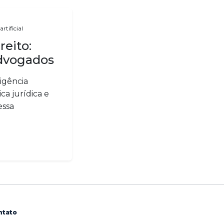
artificial
reito:
advogados
ligência
ca jurídica e
essa
ntato