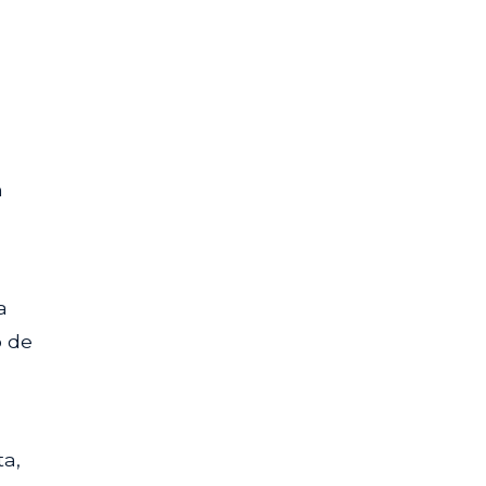
m
a
o de
ta,