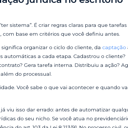
er sistema”. É criar regras claras para que tarefas
, com base em critérios que você definiu antes.
significa organizar o ciclo do cliente, da
captação
s automáticas a cada etapa. Cadastrou o cliente?
contrato? Gera tarefa interna. Distribuiu a ação? 
 além do processual.
ilidade. Você sabe o que vai acontecer e quando va
á viu isso dar errado: antes de automatizar qualq
urídicas do seu nicho. Se você atua no previdenciári
cia do art. 103 da Lei 8.213/91. No processo civil, o