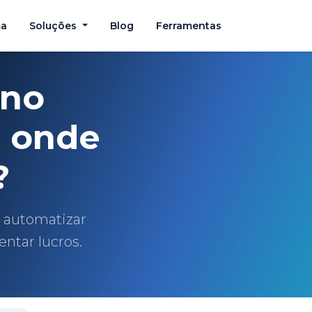
ma
Soluções
Blog
Ferramentas
 no
r onde
?
e automatizar
ntar lucros.