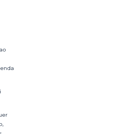
ao
Agenda
i
uer
o,
s