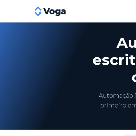
Au
escri
Automação ju
primeiro em