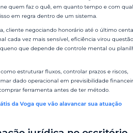
fine quem faz o quê, em quanto tempo e com qua
a isso em regra dentro de um sistema.
, cliente negociando honorário até o último cent
al cada vez mais sensível, eficiência virou questã
 pequeno que depende de controle mental ou planil
como estruturar fluxos, controlar prazos e riscos,
rmar dado operacional em previsibilidade financeir
comprar ferramenta antes de ter método.
átis da Voga que vão alavancar sua atuação
ção jurídica no escritório