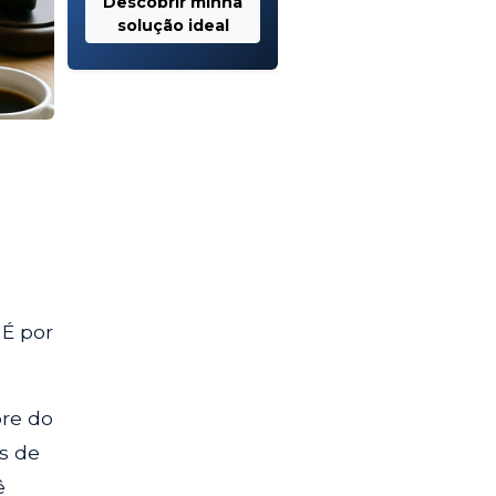
Descobrir minha
solução ideal
 É por
re do
s de
ê