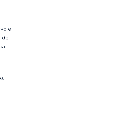
l
avo e
o de
ha
a,