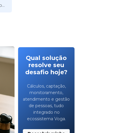
...
Qual solução
resolve seu
desafio hoje?
Cálculos, captação,
monitoramento,
atendimento e gestão
de pessoas, tudo
integrado no
ecossistema Voga.