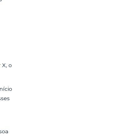
 X, o
nício
sses
ssoa