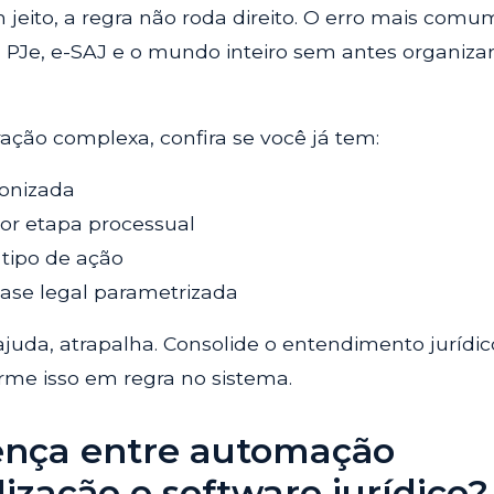
eito, a regra não roda direito. O erro mais comu
 PJe, e-SAJ e o mundo inteiro sem antes organizar
ação complexa, confira se você já tem:
onizada
or etapa processual
tipo de ação
ase legal parametrizada
juda, atrapalha. Consolide o entendimento jurídic
orme isso em regra no sistema.
rença entre automação
alização e software jurídico?