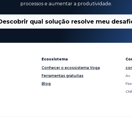
processos e aumentar a produtividade.
Descobrir qual solução resolve meu desafi
Ecossistema
Co
Conhecer o ecossistema Voga
con
Ferramentas gratuitas
Av.
Blog
Flo
CNP