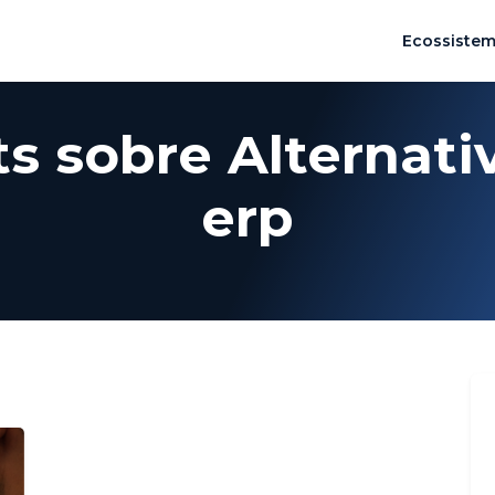
Ecossiste
s sobre Alternati
erp