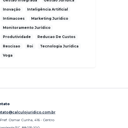
Gestao Integrada
Gestão Jurídica
Inovação
Inteligência Artificial
Intimacoes
Marketing Jurídico
Monitoramento Jurídico
Produtividade
Reducao De Custos
Rescisao
Roi
Tecnologia Jurídica
Voga
ntato
tato@calculojuridico.com.br
 Pref. Osmar Cunha, 416 - Centro
rianópolis/SC, 88015-100