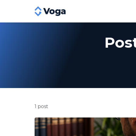
Post
1 post