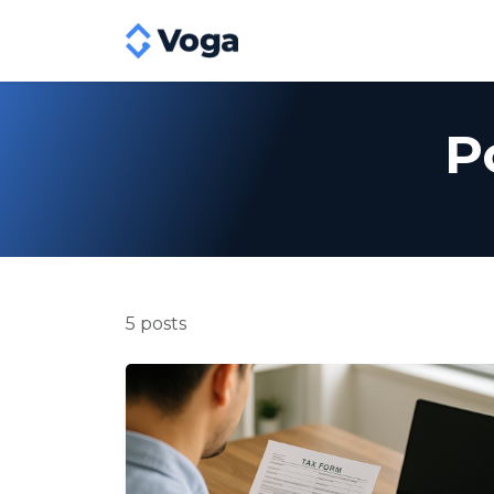
P
5 posts