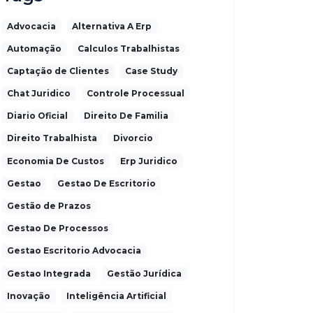
Advocacia
Alternativa A Erp
Automação
Calculos Trabalhistas
Captação de Clientes
Case Study
Chat Juridico
Controle Processual
Diario Oficial
Direito De Familia
Direito Trabalhista
Divorcio
Economia De Custos
Erp Juridico
Gestao
Gestao De Escritorio
Gestão de Prazos
Gestao De Processos
Gestao Escritorio Advocacia
Gestao Integrada
Gestão Jurídica
Inovação
Inteligência Artificial