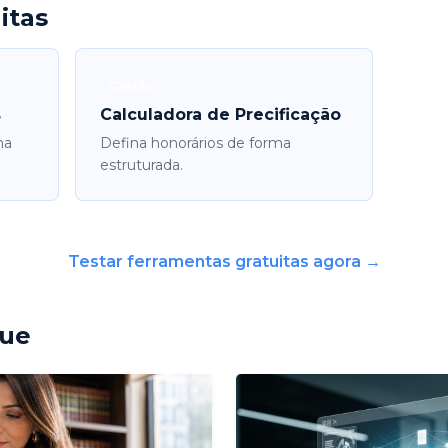
itas
Gestão
s
Calculadora de Precificação
na
Defina honorários de forma
estruturada.
Testar ferramentas gratuitas agora →
que