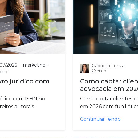
/07/2026
•
marketing-
Gabriella Lenza
Crema
idico
ro jurídico com
Como captar clien
advocacia em 202
rídico com ISBN no
Como captar clientes p
reitos autorais...
em 2026 com funil ético 
Continuar lendo