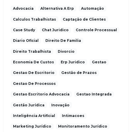
Advocacia
Alternativa A Erp
Automação
Calculos Trabalhistas
Captação de Clientes
Case Study
Chat Juridico
Controle Processual
Diario Oficial
Direito De Familia
Direito Trabalhista
Divorcio
Economia De Custos
Erp Juridico
Gestao
Gestao De Escritorio
Gestão de Prazos
Gestao De Processos
Gestao Escritorio Advocacia
Gestao Integrada
Gestão Jurídica
Inovação
Inteligência Artificial
Intimacoes
Marketing Jurídico
Monitoramento Jurídico