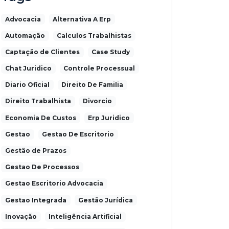
Advocacia
Alternativa A Erp
Automação
Calculos Trabalhistas
Captação de Clientes
Case Study
Chat Juridico
Controle Processual
Diario Oficial
Direito De Familia
Direito Trabalhista
Divorcio
Economia De Custos
Erp Juridico
Gestao
Gestao De Escritorio
Gestão de Prazos
Gestao De Processos
Gestao Escritorio Advocacia
Gestao Integrada
Gestão Jurídica
Inovação
Inteligência Artificial