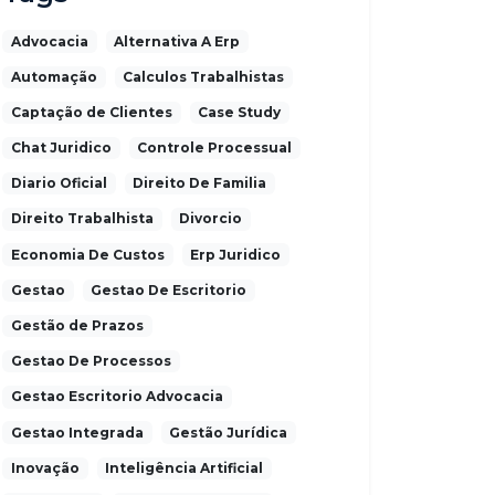
Advocacia
Alternativa A Erp
Automação
Calculos Trabalhistas
Captação de Clientes
Case Study
Chat Juridico
Controle Processual
Diario Oficial
Direito De Familia
Direito Trabalhista
Divorcio
Economia De Custos
Erp Juridico
Gestao
Gestao De Escritorio
Gestão de Prazos
Gestao De Processos
Gestao Escritorio Advocacia
Gestao Integrada
Gestão Jurídica
Inovação
Inteligência Artificial