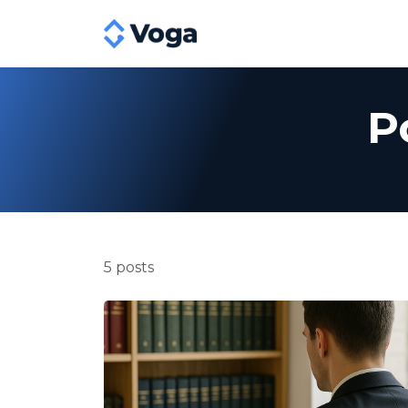
P
5 posts