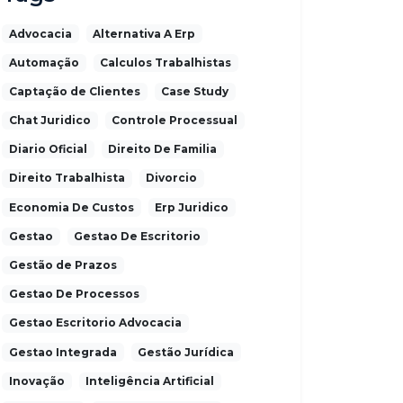
Advocacia
Alternativa A Erp
Automação
Calculos Trabalhistas
Captação de Clientes
Case Study
Chat Juridico
Controle Processual
Diario Oficial
Direito De Familia
Direito Trabalhista
Divorcio
Economia De Custos
Erp Juridico
Gestao
Gestao De Escritorio
Gestão de Prazos
Gestao De Processos
Gestao Escritorio Advocacia
Gestao Integrada
Gestão Jurídica
Inovação
Inteligência Artificial