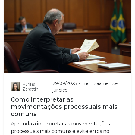
29/09/2025
•
monitoramento-
Karina
Zarattini
juridico
Como interpretar as
movimentações processuais mais
comuns
Aprenda a interpretar as movimentações
processuais mais comuns e evite erros no