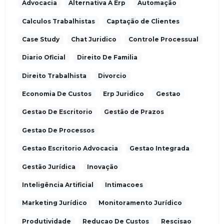
Advocacia
Alternativa A Erp
Automação
Calculos Trabalhistas
Captação de Clientes
Case Study
Chat Juridico
Controle Processual
Diario Oficial
Direito De Familia
Direito Trabalhista
Divorcio
Economia De Custos
Erp Juridico
Gestao
Gestao De Escritorio
Gestão de Prazos
Gestao De Processos
Gestao Escritorio Advocacia
Gestao Integrada
Gestão Jurídica
Inovação
Inteligência Artificial
Intimacoes
Marketing Jurídico
Monitoramento Jurídico
Produtividade
Reducao De Custos
Rescisao