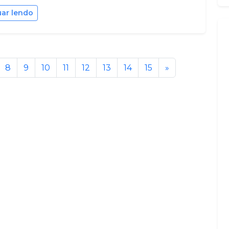
uar lendo
8
9
10
11
12
13
14
15
»