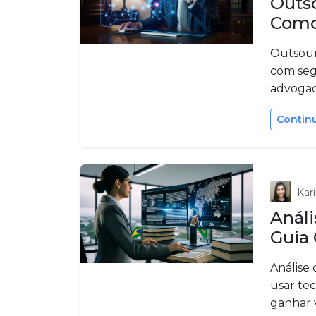
Outso
Como
Outsour
com seg
advogad
Contin
Kari
Análi
Guia
Análise 
usar tec
ganhar 