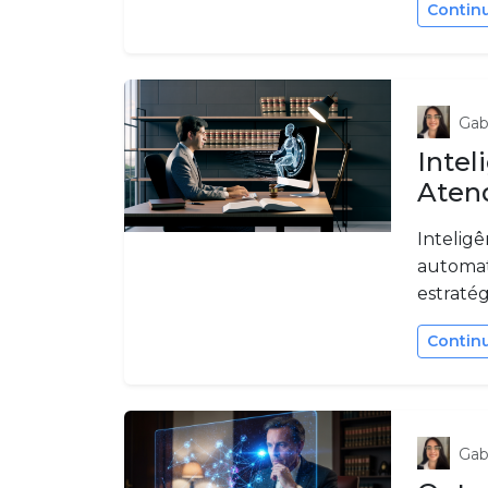
Contin
Gab
Intel
Atend
Inteligê
automat
estratég
Contin
Gab