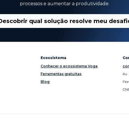
processos e aumentar a produtividade.
Descobrir qual solução resolve meu desafi
Ecossistema
Co
Conhecer o ecossistema Voga
con
Ferramentas gratuitas
Av.
Blog
Flo
CNP