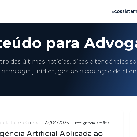
Ecossiste
teúdo para Advog
ro das últimas notícias, dicas e tendências s
tecnologia jurídica, gestão e captação de clien
•
•
riella Lenza Crema
22/04/2026
inteligencia-artificial
igência Artificial Aplicada ao