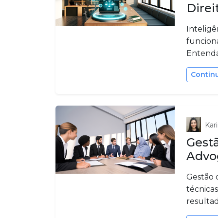
Direi
Inteligê
funciona
Entenda
Contin
Kari
Gestã
Advo
Gestão 
técnica
resultad