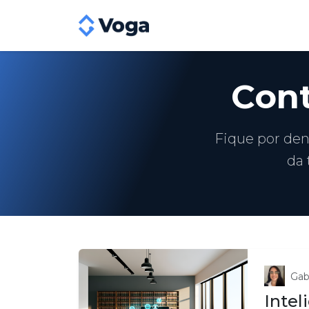
Con
Fique por dent
da 
Gab
Intel