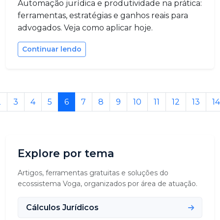
Automação jurídica e produtividade na prática:
ferramentas, estratégias e ganhos reais para
advogados. Veja como aplicar hoje.
Continuar lendo
2
3
4
5
6
7
8
9
10
11
12
13
14
Explore por tema
Artigos, ferramentas gratuitas e soluções do
ecossistema Voga, organizados por área de atuação.
Cálculos Jurídicos