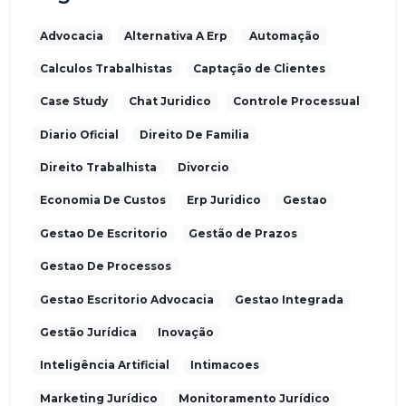
Advocacia
Alternativa A Erp
Automação
Calculos Trabalhistas
Captação de Clientes
Case Study
Chat Juridico
Controle Processual
Diario Oficial
Direito De Familia
Direito Trabalhista
Divorcio
Economia De Custos
Erp Juridico
Gestao
Gestao De Escritorio
Gestão de Prazos
Gestao De Processos
Gestao Escritorio Advocacia
Gestao Integrada
Gestão Jurídica
Inovação
Inteligência Artificial
Intimacoes
Marketing Jurídico
Monitoramento Jurídico