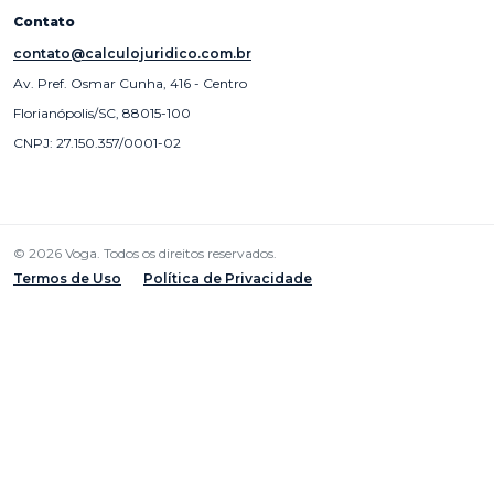
Contato
contato@calculojuridico.com.br
Av. Pref. Osmar Cunha, 416 - Centro
Florianópolis/SC, 88015-100
CNPJ: 27.150.357/0001-02
© 2026 Voga. Todos os direitos reservados.
Termos de Uso
Política de Privacidade