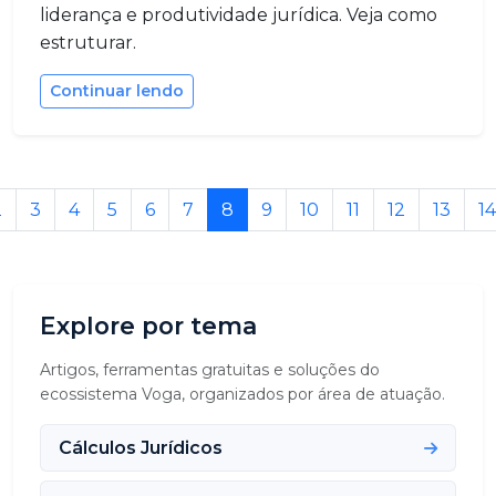
liderança e produtividade jurídica. Veja como
estruturar.
Continuar lendo
2
3
4
5
6
7
8
9
10
11
12
13
14
Explore por tema
Artigos, ferramentas gratuitas e soluções do
ecossistema Voga, organizados por área de atuação.
Cálculos Jurídicos