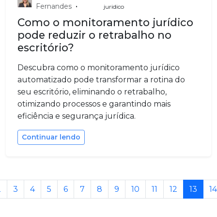
•
Fernandes
juridico
Como o monitoramento jurídico
pode reduzir o retrabalho no
escritório?
Descubra como o monitoramento jurídico
automatizado pode transformar a rotina do
seu escritório, eliminando o retrabalho,
otimizando processos e garantindo mais
eficiência e segurança jurídica.
Continuar lendo
2
3
4
5
6
7
8
9
10
11
12
13
14